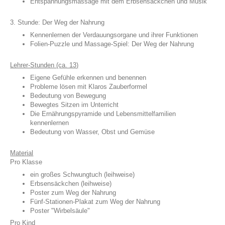
Entspannungsmassage mit dem Erbsensäckchen und Musik
3. Stunde: Der Weg der Nahrung
Kennenlernen der Verdauungsorgane und ihrer Funktionen
Folien-Puzzle und Massage-Spiel: Der Weg der Nahrung
Lehrer-Stunden (ca. 13)
Eigene Gefühle erkennen und benennen
Probleme lösen mit Klaros Zauberformel
Bedeutung von Bewegung
Bewegtes Sitzen im Unterricht
Die Ernährungspyramide und Lebensmittelfamilien
kennenlernen
Bedeutung von Wasser, Obst und Gemüse
Material
Pro Klasse
ein großes Schwungtuch (leihweise)
Erbsensäckchen (leihweise)
Poster zum Weg der Nahrung
Fünf-Stationen-Plakat zum Weg der Nahrung
Poster "Wirbelsäule"
Pro Kind